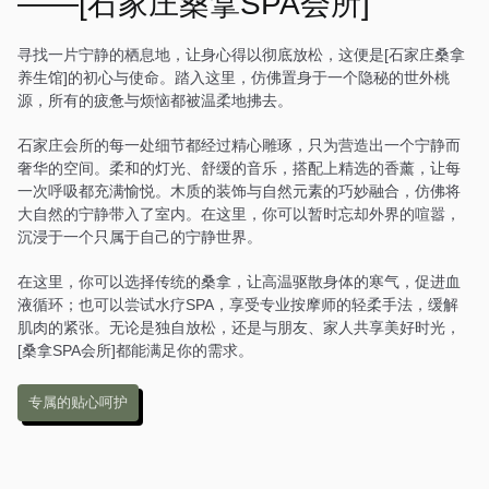
——[石家庄桑拿SPA会所]
中式风格的装饰，营造出一
种温馨而舒适的感觉。在这
里，每一次放松都是一场诗
寻找一片宁静的栖息地，让身心得以彻底放松，这便是[石家庄桑拿
意的旅行。
养生馆]的初心与使命。踏入这里，仿佛置身于一个隐秘的世外桃
源，所有的疲惫与烦恼都被温柔地拂去。
石家庄会所的每一处细节都经过精心雕琢，只为营造出一个宁静而
奢华的空间。柔和的灯光、舒缓的音乐，搭配上精选的香薰，让每
一次呼吸都充满愉悦。木质的装饰与自然元素的巧妙融合，仿佛将
大自然的宁静带入了室内。在这里，你可以暂时忘却外界的喧嚣，
沉浸于一个只属于自己的宁静世界。
在这里，你可以选择传统的桑拿，让高温驱散身体的寒气，促进血
液循环；也可以尝试水疗SPA，享受专业按摩师的轻柔手法，缓解
肌肉的紧张。无论是独自放松，还是与朋友、家人共享美好时光，
[桑拿SPA会所]都能满足你的需求。
专属的贴心呵护