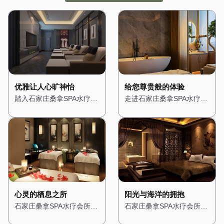
优雅让人心旷神怡
给您尊贵般的体验
踏入石家庄桑拿SPA水疗会
走进石家庄桑拿SPA水疗会
所，仿佛进入了一个隐秘的
所，仿佛置身于一座奢华的
绿洲。会所位于城市的中心
宫殿。从大门开始，便能感
地带，却巧妙地隔绝了外界
受到浓浓的贵族气息。高挑
的喧嚣。一进门，便被满眼
的天花板上悬挂着华丽的水
的绿植所吸引，仿佛置身于
晶吊灯，散发出柔和而璀璨
热带雨林之中。墙壁上爬满
的光芒。墙壁上装饰着精美
了青藤，空气中弥漫着淡淡
的壁画，描绘着古罗马的神
的薰衣草香，让人心旷神
话故事，让人仿佛穿越时
怡。 会所的装修风格融合
空。 会所的装修风格融合
心灵的栖息之所
阳光与海洋的拥抱
了自然与现代元素，木质的
了古典与现代元素，大理石
石家庄桑拿SPA水疗会所的
石家庄桑拿SPA水疗会所的
地板和装饰搭配柔和的灯
地面与金色的装饰线条相得
设计灵感来源于东方禅意，
设计充满了地中海风情，让