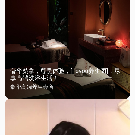
奢华桑拿，尊贵体验，[Teyou养生阁]，尽
享高端洗浴生活！
豪华高端养生会所