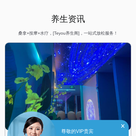
养生资讯
桑拿+按摩+水疗，[Teyou养生阁]，一站式放松服务！
尊敬的VIP贵宾