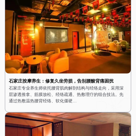
石家庄按摩养生：修复久坐劳损，告别腰酸背痛困扰
石家庄专业养生师依托腰背肌肉解剖结构与经络走向，采用深
层渗透推拿、筋膜放松、经络疏通、热敷理疗的组合技法。先
通过热敷温热腰背经络、软化僵硬…