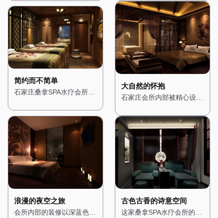
光，营造出一种温馨而宁静
益彰，展现出极致的奢华
旨在为顾客提供一个心灵的
人仿佛置身于阳光明媚的海
的氛围。桑拿房被设计成半
感。桑拿房采用进口的芬兰
栖息之所。一进门，便能看
边小镇。一进门，便能看到
开放式，四周环绕着绿植，
桑拿设备，内部装饰以高档
到一个小型的禅意花园，潺
蓝白相间的装饰色调，搭配
让人在享受桑拿的同时，也
木材为主，搭配柔软的皮革
潺的流水声与鸟鸣交织在一
拱形的门窗和马赛克瓷砖，
能感受到自然的气息。水疗
座椅，让人在享受桑拿时也
起，营造出一种宁静而祥和
展现出浓郁的地中海风格。
区域则配备了舒适的按摩床
能感受到舒适与尊贵。水疗
的氛围。 会所内部的装修
会所内部的装修以明亮的色
和私人浴缸，每个角落都经
区域则配备了私人水疗套
以木质为主，搭配淡雅的色
调为主，搭配木质的家具和
过精心布置，确保顾客在放
房，每个房间都配有独立的
调，展现出一种质朴与自然
装饰，营造出一种轻松而愉
简约而不简单
松身心的同时，也能享受视
蒸汽房、按摩床和私人浴
之美。墙壁上挂着禅意的挂
悦的氛围。墙壁上挂着地中
大自然的怀抱
石家庄桑拿SPA水疗会所的
觉上的愉悦。 这里不仅是
缸，确保顾客在享受服务时
画，角落里摆放着精致的佛
海风格的挂画，描绘着湛蓝
石家庄会所内部被精心设计
设计风格简约而现代，展现
一个放松身心的场所，更是
的私密性。 在这里，每一
像和香炉，空气中弥漫着淡
的海洋和洁白的沙滩，让人
成一个充满自然气息的空
出都市的时尚与精致。一进
一个远离都市喧嚣的隐秘花
位顾客都能享受到皇家般的
淡的檀香，让人瞬间放松下
仿佛能感受到阳光的温暖。
间，木质的装饰与绿植随处
门，便能看到大面积的玻璃
园，让每一位顾客都能在这
待遇，无论是从环境的布置
来。 桑拿房的设计简约而
桑拿房被设计成圆形，四周
可见，让人瞬间忘却城市的
幕墙，将自然光线引入室
里找到属于自己的宁静。
还是服务的细节，都让人感
精致，采用传统的日式风
环绕着蓝色的瓷砖，搭配白
喧嚣。 墙壁上挂着森林主
内，营造出明亮而通透的氛
受到无与伦比的奢华体验。
格，搭配竹编的装饰和榻榻
色的装饰线条，仿佛置身于
题的画作，搭配柔和的灯
围。 会所内部的装修以白
米，让人在享受桑拿的同
海洋之中。水疗区域则配备
光，营造出一种温暖而宁静
色和灰色为主色调，搭配简
时，也能感受到禅意的宁
了舒适的按摩床和私人浴
的氛围。空气中弥漫着松木
洁的线条和几何图形，展现
静。水疗区域则配备了舒适
缸，每个房间都经过精心布
的清香，仿佛置身于真正的
出一种简约而不简单的美
的按摩床和私人浴缸，每个
置，搭配蓝色的窗帘和海洋
森林之中。桑拿房采用天然
感。墙壁上挂着抽象的现代
房间都经过精心布置，搭配
元素的装饰，营造出一种浪
木材搭建，搭配石质的地
古色古香的诗意空间
浪漫的夜空之旅
艺术作品，搭配现代感十足
柔软的棉麻布艺，营造出一
漫而惬意的感觉。 在这
面，让人在享受桑拿的同
这家桑拿SPA水疗会所的设
会所内部的装修以深蓝色和
的家具，让人感受到都市的
种温馨而舒适的感觉。 在
里，每一次呼吸都能感受到