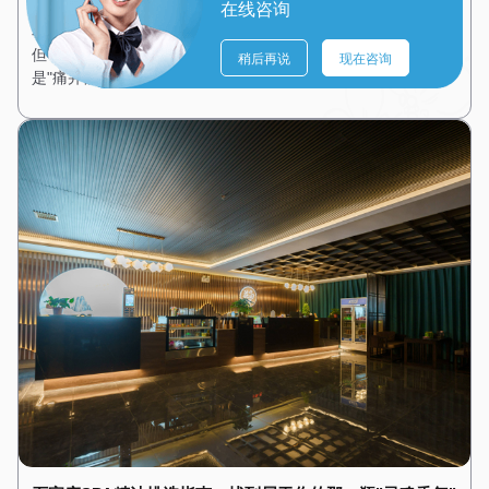
石家庄按摩不是"越痛越好"：专业理疗师揭秘正确按摩观
在线咨询
石家庄"师傅，再用力点！"——这是很多按摩客人的常见要求。
但专业理疗师想告诉你：按摩不是越痛越好，正确的按摩应该
稍后再说
现在咨询
是"痛并舒适着"。误区一：疼痛=有…