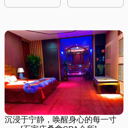
时，也能感受到大自然的质
计充满了东方古典韵味，让
紫色为主色调，搭配金色的
时尚气息。 桑拿房采用高
这里，每一次呼吸都是一种
海洋的气息，每一次放松都
朴与宁静。 水疗区域则配
人仿佛穿越回了古代的宫
装饰线条，展现出一种神秘
科技的设备，搭配智能控制
修行，每一次放松都是一次
能享受到阳光的拥抱。
备了私人浴缸，周围环绕着
廷。一进门，便能看到古色
而高贵的气质。墙壁上挂着
系统，让顾客可以根据自己
心灵的洗礼。
绿植，仿佛一个私密的森林
古香的中式装饰，雕花的门
星空主题的艺术作品，让人
的需求调节温度和湿度。水
温泉。在这里，每一次呼吸
窗、红木的家具，搭配传统
仿佛能感受到宇宙的浩瀚。
疗区域则配备了舒适的按摩
都充满了自然的气息，每一
的中式灯具，营造出一种庄
桑拿房被设计成半圆形，天
床和私人浴缸，每个房间都
次放松都是一场与大自然的
重而典雅的氛围。 会所内
花板上装饰着星空灯，让人
经过精心设计，搭配简洁的
亲密对话。
部的装修以木质为主，搭配
在享受桑拿时仿佛置身于星
装饰和舒适的布艺，营造出
传统的中式图案，展现出一
空之下。水疗区域则配备了
一种温馨而舒适的感觉。
种古朴与自然之美。墙壁上
舒适的按摩床和私人浴缸，
在这里，简约的设计风格与
挂着中国山水画，角落里摆
每个房间都经过精心布置，
高端的设施设备相结合，为
放着古筝和茶具，空气中弥
搭配星空主题的装饰，营造
顾客提供了一个时尚而舒适
漫着淡淡的茶香，让人感受
出一种浪漫而宁静的感觉。
的放松空间。
到东方文化的深厚底蕴。
在这里，每一次放松都是一
桑拿房采用传统的中式风
场星空下的梦境之旅。
格，搭配木质的装饰和榻榻
米，让人在享受桑拿的同
时，也能感受到古典的宁
静。水疗区域则配备了舒适
的按摩床和私人浴缸，每个
沉浸于宁静，唤醒身心的每一寸
房间都经过精心布置，搭配