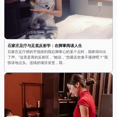
石家庄足疗与足底反射学：在脚掌阅读人生
石家庄足疗师的手指按到我右脚掌心的某个点时，我疼得叫出
了声。"这里是胃的反射区，"她说，"您最近饮食不规律吧？"我
惊讶地点头。连续的项目攻坚，我…